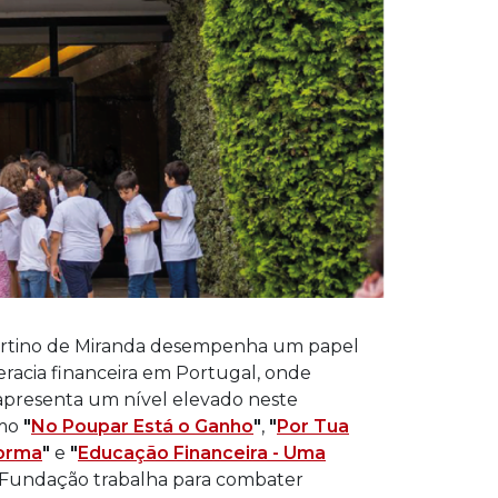
rtino de Miranda desempenha um papel
eracia financeira em Portugal, onde
apresenta um nível elevado neste
omo
"
No Poupar Está o Ganho
"
,
"
Por Tua
forma
"
e
"
Educação Financeira - Uma
a Fundação trabalha para combater