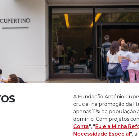
TOS
A Fundação António Cupe
crucial na promoção da lit
apenas 11% da população 
domínio. Com projetos c
Conta
"
,
"
Eu e a Minha Re
Necessidade Especial
"
, 